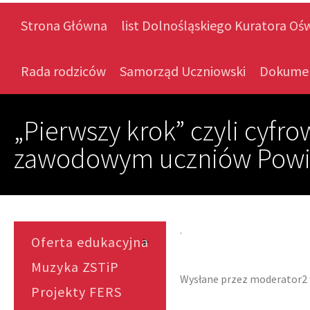
Strona Główna
list Dolnośląskiego Kuratora Oś
Rada rodziców
Samorząd Uczniowski
Dokume
„Pierwszy krok” czyli cyfr
zawodowym uczniów Powia
.
Oferta edukacyjna
Muzyka ZSTiP
Wysłane przez
moderator2
Projekty FERS