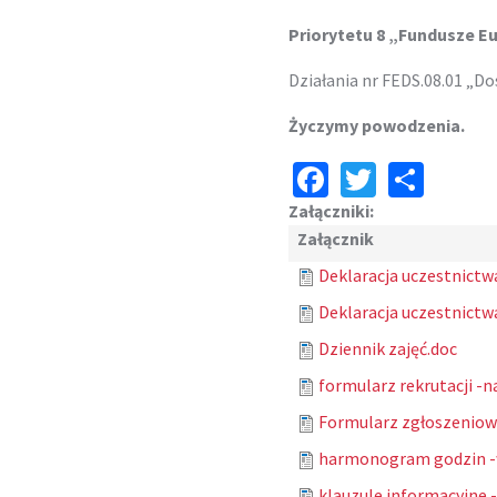
Priorytetu 8 „Fundusze Eu
Działania nr FEDS.08.01 „Do
Życzymy powodzenia.
Facebook
Twitter
Shar
Załączniki:
Załącznik
Deklaracja uczestnictwa
Deklaracja uczestnictw
Dziennik zajęć.doc
formularz rekrutacji -n
Formularz zgłoszeniowy
harmonogram godzin -
klauzule informacyjne -