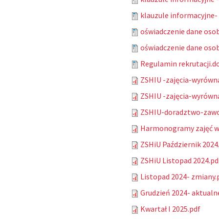
klauzule informacyjne- 
oświadczenie dane oso
oświadczenie dane osob
Regulamin rekrutacji.d
ZSHIU -zajęcia-wyrówn
ZSHIU -zajęcia-wyrówn
ZSHIU-doradztwo-zawod
Harmonogramy zajęć w r
ZSHiU Październik 2024
ZSHiU Listopad 2024.pd
Listopad 2024- zmiany.
Grudzień 2024- aktualn
Kwartał I 2025.pdf