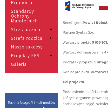
Promocja
Standardy
Ochrony
Małoletnich
Beneficjent
Powiat Bolesł
Strefa ucznia
Partner Syntea S.A.
Strefa rodzica
Wartość projektu
5 650 808,
Nasze sukcesy
Wartość dofinansowania
4 
Projekty EFS
Początek projektu
1 luteg
Galeria
Koniec projektu
30 czerwca
Cel projektu
Podniesienie jakości kszta
których organem prowadzący
dodatkowych zajęć i szkole