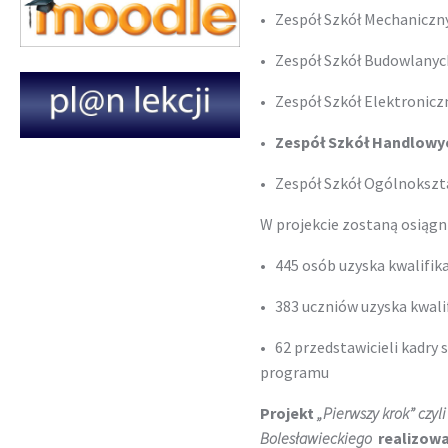
• Zespół Szkół Mechanicznyc
• Zespół Szkół Budowlanych
• Zespół Szkół Elektroniczn
•
Zespół Szkół Handlowych
• Zespół Szkół Ogólnokszta
W projekcie zostaną osiągn
• 445 osób uzyska kwalifik
• 383 uczniów uzyska kwali
• 62 przedstawicieli kadry 
programu
Projekt
„Pierwszy krok” czy
Bolesławieckiego
realizow