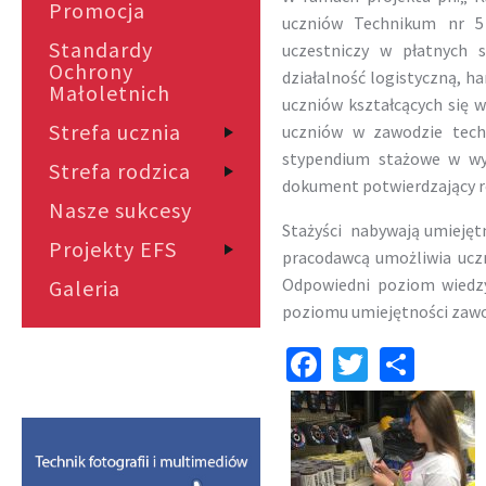
Promocja
uczniów Technikum nr 5
Standardy
uczestniczy w płatnych 
Ochrony
działalność logistyczną, h
Małoletnich
uczniów kształcących się w
Strefa ucznia
uczniów w zawodzie techn
stypendium stażowe w wy
Strefa rodzica
dokument potwierdzający re
Nasze sukcesy
Stażyści nabywają umiejęt
Projekty EFS
pracodawcą umożliwia ucz
Odpowiedni poziom wiedzy
Galeria
poziomu umiejętności zawo
Facebook
Twitter
Shar