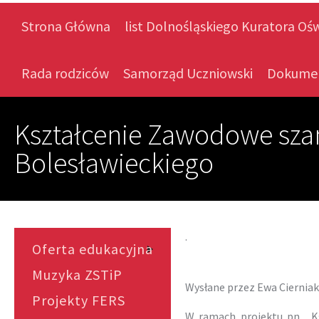
Strona Główna
list Dolnośląskiego Kuratora Oś
Rada rodziców
Samorząd Uczniowski
Dokume
Kształcenie Zawodowe sza
Bolesławieckiego
.
Oferta edukacyjna
Muzyka ZSTiP
Wysłane przez
Ewa Cierniak
Projekty FERS
W ramach projektu pn.„ K