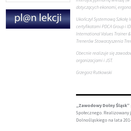
dotyczących ekonomi, ergono
Ukończył Systemową Szkołę I
certyfikatami PDCA Group i I
International Values Trainer
Trenerów Stowarzyszenia Tre
Obecnie realizuje się zawodow
organizacjami i JST.
Grzegorz Rutkowski
„Zawodowy Dolny Śląsk”
Społecznego. Realizowany
Dolnośląskiego na lata 201