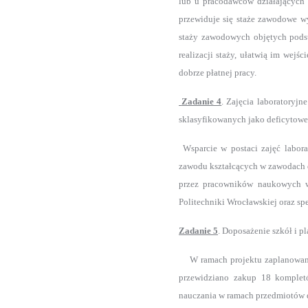
lub u pracodawców działających 
przewiduje się staże zawodowe w
staży zawodowych objętych pods
realizacji staży, ułatwią im wejś
dobrze płatnej pracy.
Zadanie 4
. Zajęcia laboratoryjn
sklasyfikowanych jako deficytowe 
Wsparcie w postaci zajęć labora
zawodu kształcących w zawodach d
przez pracowników naukowych w 
Politechniki Wrocławskiej oraz s
Zadanie 5
. Doposażenie szkół i p
W ramach projektu zaplanowano 
przewidziano zakup 18 kompletó
nauczania w ramach przedmiotów d