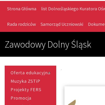
Strona Główna
list Dolnośląskiego Kuratora Oś
Rada rodziców
Samorząd Uczniowski
Dokume
Zawodowy Dolny Śląsk
.
Oferta edukacyjna
Muzyka ZSTiP
Projekty FERS
Promocja