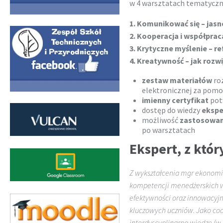
w 4 warsztatach tematyczn
1. Komunikować się – jasn
2. Kooperacja i współpraca
3. Krytyczne myślenie – re
4. Kreatywność – jak rozw
zestaw materiałów
roz
elektronicznej za pom
imienny certyfikat
pot
dostęp do wiedzy
ekspe
możliwość
zastosowan
po warsztatach
Ekspert, z któ
Z wykształcenia mgr ekonomii.
kompetencji menedżerskich w 
efektywności oraz innowacyjn
kluczowych uczniów. Jako coa
interdyscyplinarną wiedzę (w 