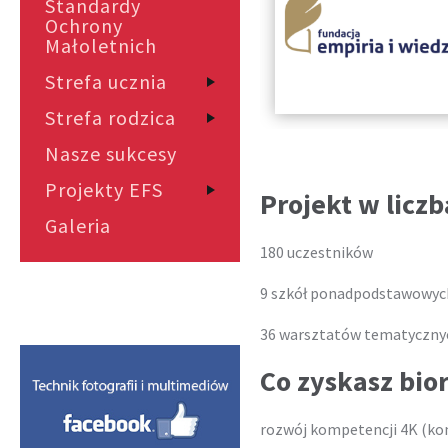
Standardy
Ochrony
Małoletnich
Strefa ucznia
Strefa rodzica
Nasze sukcesy
Projekty EFS
Projekt w liczb
Galeria
180 uczestników
9 szkół ponadpodstawowyc
36 warsztatów tematyczny
Co zyskasz bior
rozwój kompetencji 4K (kom