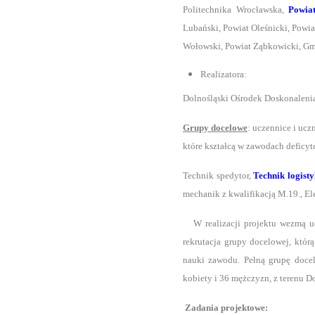
Politechnika Wrocławska,
Powia
Lubański, Powiat Oleśnicki, Powia
Wołowski, Powiat Ząbkowicki, Gm
Realizatora:
Dolnośląski Ośrodek Doskonaleni
Grupy docelowe
: uczennice i uc
które kształcą w zawodach deficyt
Technik spedytor,
Technik
logisty
mechanik z kwalifikacją M.19., El
W realizacji projektu wezmą ud
rekrutacja grupy docelowej, któr
nauki zawodu. Pełną grupę doce
kobiety i 36 mężczyzn, z terenu 
Zadania projektowe: