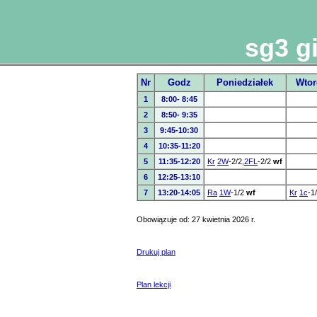
sg3 g
Nr
Godz
Poniedziałek
Wtor
1
8:00- 8:45
2
8:50- 9:35
3
9:45-10:30
4
10:35-11:20
5
11:35-12:20
Kr
2W
-2/2,
2FL
-2/2
wf
6
12:25-13:10
7
13:20-14:05
Ra
1W
-1/2
wf
Kr
1c
-1
Obowiązuje od: 27 kwietnia 2026 r.
Drukuj plan
Plan lekcji