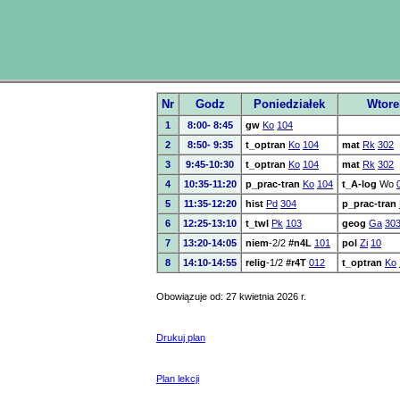
Nr
Godz
Poniedziałek
Wtore
1
8:00- 8:45
gw
Ko
104
2
8:50- 9:35
t_optran
Ko
104
mat
Rk
302
3
9:45-10:30
t_optran
Ko
104
mat
Rk
302
4
10:35-11:20
p_prac-tran
Ko
104
t_A-log
Wo
5
11:35-12:20
hist
Pd
304
p_prac-tran
6
12:25-13:10
t_twl
Pk
103
geog
Ga
30
7
13:20-14:05
niem
-2/2
#n4L
101
pol
Zi
10
8
14:10-14:55
relig
-1/2
#r4T
012
t_optran
Ko
Obowiązuje od: 27 kwietnia 2026 r.
Drukuj plan
Plan lekcji