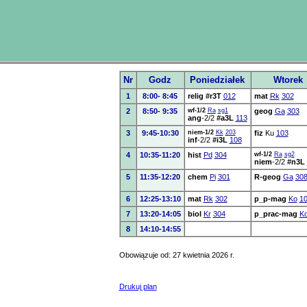
Nr
Godz
Poniedziałek
Wtorek
1
8:00- 8:45
relig
#r3T
012
mat
Rk
302
2
8:50- 9:35
wf-1/2
Ra
sg1
geog
Ga
303
ang
-2/2
#a3L
113
3
9:45-10:30
niem-1/2
Kk
203
fiz
Ku
103
inf
-2/2
#i3L
108
4
10:35-11:20
hist
Pd
304
wf-1/2
Ra
sg2
niem
-2/2
#n3L
5
11:35-12:20
chem
Pi
301
R-geog
Ga
30
6
12:25-13:10
mat
Rk
302
p_p-mag
Ko
1
7
13:20-14:05
biol
Kr
304
p_prac-mag
K
8
14:10-14:55
Obowiązuje od: 27 kwietnia 2026 r.
Drukuj plan