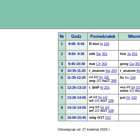
Nr
Godz
Poniedziałek
Wtore
1
8:00- 8:45
R-biol
Ig
102
2
8:50- 9:35
edb
Św
301
hist
Ja
201
3
9:45-10:30
mat
Ch
302
geog
Ga
30
4
10:35-11:20
t_anatom
Kw
203
t_anatom
K
5
11:35-12:20
inf-1/2
Pm
108
fiz
Ku
104
ang
-2/2
#a1T
308
6
12:25-13:10
t_BHP
Kl
201
ang-1/2
Ge
11
niem
-2/2
#n
7
13:20-14:05
wf-1/2
Ra
sg3
pol
Or
102
inf
-2/2
#i1T
108
8
14:10-14:55
ang-1/2
Ge
113
inf
-2/2
#i1T
108
9
15:00-15:45
relig
#r1T
012
Obowiązuje od: 27 kwietnia 2026 r.