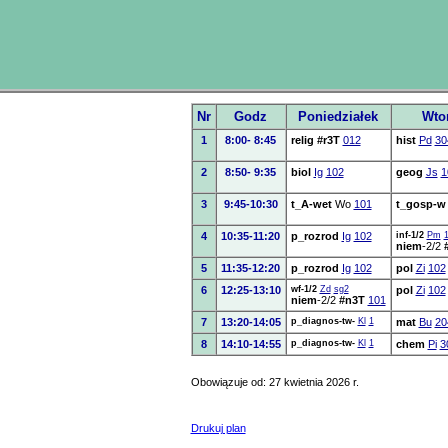
Nr
Godz
Poniedziałek
Wto
1
8:00- 8:45
relig
#r3T
012
hist
Pd
30
2
8:50- 9:35
biol
Ig
102
geog
Js
1
3
9:45-10:30
t_A-wet
Wo
101
t_gosp-w
4
10:35-11:20
p_rozrod
Ig
102
inf-1/2
Pm
niem
-2/2
5
11:35-12:20
p_rozrod
Ig
102
pol
Zi
102
6
12:25-13:10
wf-1/2
Zd
sg2
pol
Zi
102
niem
-2/2
#n3T
101
7
13:20-14:05
p_diagnos-tw-
Kl
1
mat
Bu
20
8
14:10-14:55
p_diagnos-tw-
Kl
1
chem
Pi
3
Obowiązuje od: 27 kwietnia 2026 r.
Drukuj plan